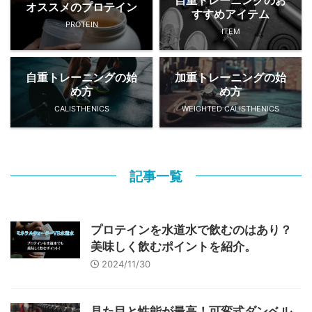
自重トレーニングのお
オススメのプロテイン
すすめアイテム
PROTEIN
ITEM
自重トレーニングの始
加重トレーニングの始
め方
め方
CALISTHENICS
WEIGHTED CALISTHENICS
記事一覧
プロテインを水道水で飲むのはあり？
美味しく飲むポイントを紹介。
2024/11/30
見た目と性能が最高！可変式ダンベル