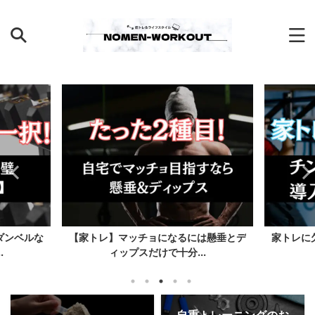
ダンベルな
【家トレ】マッチョになるには懸垂とデ
家トレに
.
ィップスだけで十分...